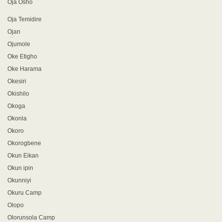
Oja Osho
Oja Temidire
Ojan
Ojumole
Oke Etigho
Oke Harama
Okesiri
Okishilo
Okoga
Okonla
Okoro
Okorogbene
Okun Eikan
Okun ipin
Okunniyi
Okuru Camp
Olopo
Olorunsola Camp