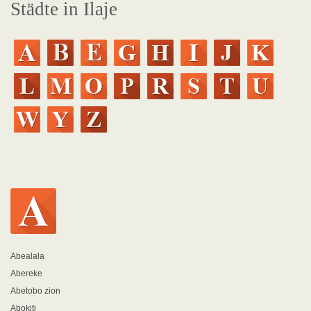
Städte in Ilaje
Abealala
Abereke
Abetobo zion
Abokiti