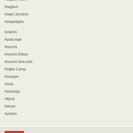
Alagbon
Alape Junction
Amayetigba
Amehin
Apata ilaje
Araromi
Araromi Etikan
Araromi Sea-side
Arigbe Camp
Aruwayo
Asisa
Asumaga
Atijere
Awoye
Ayetoro