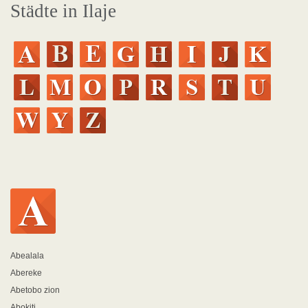
Städte in Ilaje
Abealala
Abereke
Abetobo zion
Abokiti