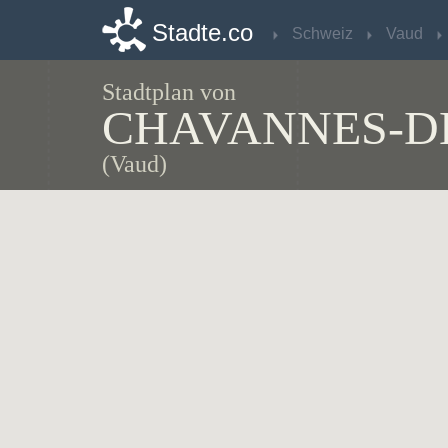
Stadte.co
Stadte.co
Schweiz
Schweiz
Vaud
Vaud
Stadtplan von
CHAVANNES-D
(Vaud)