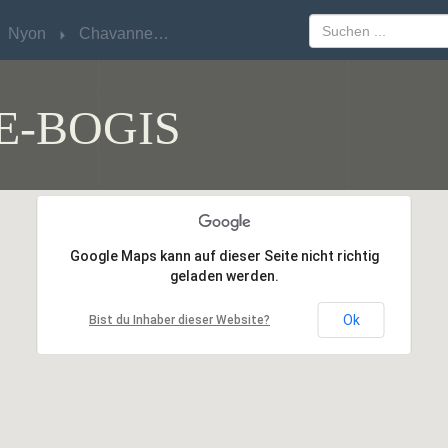
Nyon
Nyon
Chavannes-de-Bogis
Chavannes-de-Bogis
E-BOGIS
Google Maps kann auf dieser Seite nicht richtig
Google Maps kann auf dieser Seite nicht richtig
geladen werden.
geladen werden.
Ok
Ok
Bist du Inhaber dieser Website?
Bist du Inhaber dieser Website?