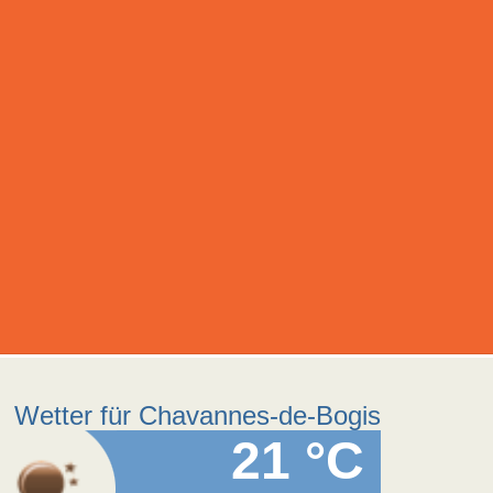
Wetter für Chavannes-de-Bogis
21 °C