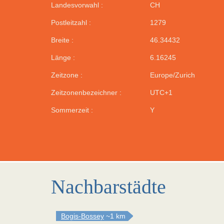
Landesvorwahl :
CH
Postleitzahl :
1279
Breite :
46.34432
Länge :
6.16245
Zeitzone :
Europe/Zurich
Zeitzonenbezeichner :
UTC+1
Sommerzeit :
Y
Nachbarstädte
Bogis-Bossey
~1 km