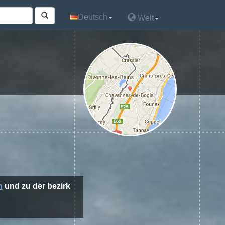
Deutsch
Deutsch
Welt
Welt
n
und zu der bezirk