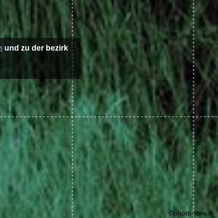
n
und zu der bezirk
©photo-libre.fr