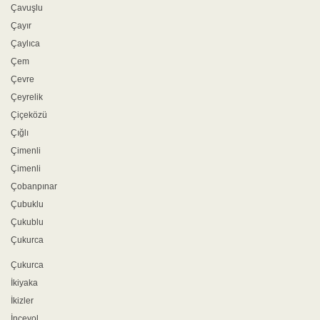
Çavuşlu
Çayır
Çaylıca
Çem
Çevre
Çeyrelik
Çiçeközü
Çığlı
Çimenli
Çimenli
Çobanpınar
Çubuklu
Çukublu
Çukurca
Çukurca
İkiyaka
İkizler
İnceyol