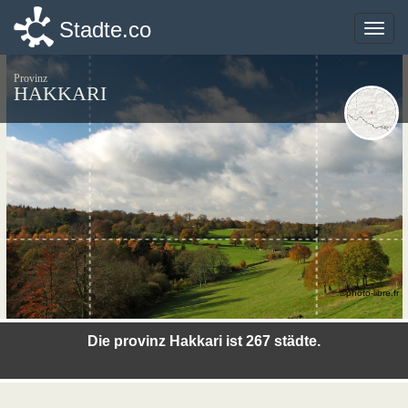
Stadte.co
Stadte.co
Toggle
Toggle
naviga
naviga
Provinz
HAKKARI
©photo-libre.fr
Die provinz Hakkari ist 267 städte.