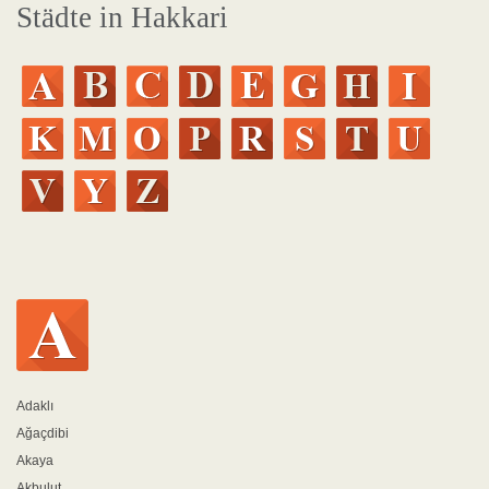
Städte in Hakkari
Adaklı
Ağaçdibi
Akaya
Akbulut