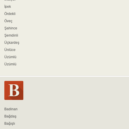
İpek
Ördekli
Öveç
Şahince
Şemdinli
Üçkardeş
Ünlüce
Üzümlü
Üzümlü
Badinan
Bağdaş
Bağışlı