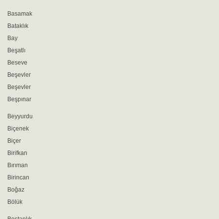
Basamak
Bataklık
Bay
Beşatlı
Beseve
Beşevler
Beşevler
Beşpınar
Beyyurdu
Biçenek
Biçer
Birifkan
Bırıman
Birincan
Boğaz
Bölük