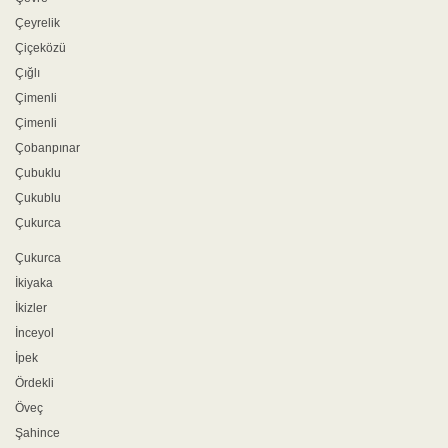
Çeyrelik
Çiçeközü
Çığlı
Çimenli
Çimenli
Çobanpınar
Çubuklu
Çukublu
Çukurca
Çukurca
İkiyaka
İkizler
İnceyol
İpek
Ördekli
Öveç
Şahince