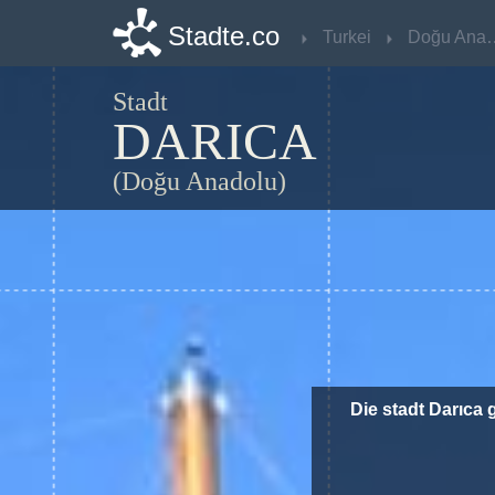
Stadte.co
Stadte.co
Turkei
Turkei
Doğu A
Doğu A
Stadt
DARICA
(Doğu Anadolu)
Die stadt Darıca 