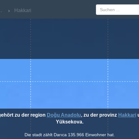
nadolu
nadolu
Hakkari
Hakkari
gehört zu der region
Doğu Anadolu
, zu der provinz
Hakkari
u
Yüksekova.
Die stadt zählt Darıca 135.966 Einwohner hat.