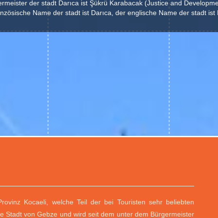
rmeister der stadt Darıca ist Şükrü Karabacak (Justice and Developme
anzösische Name der stadt ist Darıca, der englische Name der stadt ist 
Provinz Kocaeli, welche Teil der bei Touristen sehr beliebten
die Stadt von Gebze und wird seit dem unter dem Bürgermeister