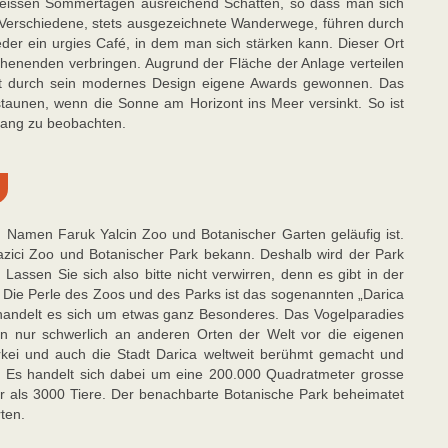
issen Sommertagen ausreichend Schatten, so dass man sich
 Verschiedene, stets ausgezeichnete Wanderwege, führen durch
der ein urgies Café, in dem man sich stärken kann. Dieser Ort
Wochenenden verbringen. Augrund der Fläche der Anlage verteilen
hat durch sein modernes Design eigene Awards gewonnen. Das
staunen, wenn die Sonne am Horizont ins Meer versinkt. So ist
gang zu beobachten.
m Namen Faruk Yalcin Zoo und Botanischer Garten geläufig ist.
ici Zoo und Botanischer Park bekann. Deshalb wird der Park
assen Sie sich also bitte nicht verwirren, denn es gibt in der
 Die Perle des Zoos und des Parks ist das sogenannten „Darica
i handelt es sich um etwas ganz Besonderes. Das Vogelparadies
man nur schwerlich an anderen Orten der Welt vor die eigenen
kei und auch die Stadt Darica weltweit berühmt gemacht und
on. Es handelt sich dabei um eine 200.000 Quadratmeter grosse
r als 3000 Tiere. Der benachbarte Botanische Park beheimatet
ten.