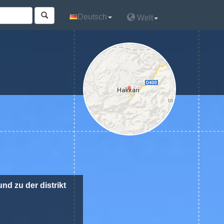
Deutsch
Deutsch
Welt
Welt
nd zu der distrikt