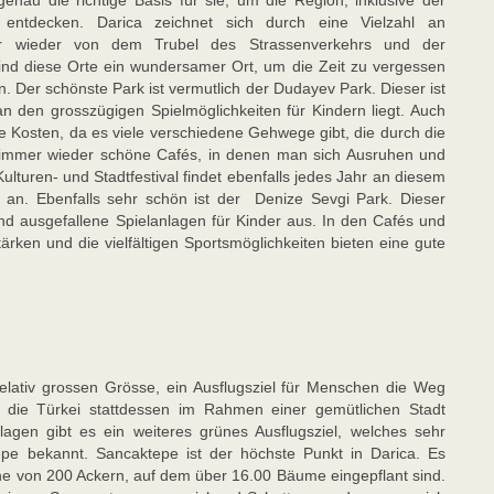
enau die richtige Basis für sie, um die Region, inklusive der
u entdecken. Darica zeichnet sich durch eine Vielzahl an
r wieder von dem Trubel des Strassenverkehrs und der
d diese Orte ein wundersamer Ort, um die Zeit zu vergessen
. Der schönste Park ist vermutlich der Dudayev Park. Dieser ist
an den grosszügigen Spielmöglichkeiten für Kindern liegt. Auch
e Kosten, da es viele verschiedene Gehwege gibt, die durch die
 immer wieder schöne Cafés, in denen man sich Ausruhen und
lturen- und Stadtfestival findet ebenfalls jedes Jahr an diesem
 an. Ebenfalls sehr schön ist der Denize Sevgi Park. Dieser
nd ausgefallene Spielanlagen für Kinder aus. In den Cafés und
rken und die vielfältigen Sportsmöglichkeiten bieten eine gute
 relativ grossen Grösse, ein Ausflugsziel für Menschen die Weg
d die Türkei stattdessen im Rahmen einer gemütlichen Stadt
gen gibt es ein weiteres grünes Ausflugsziel, welches sehr
epe bekannt. Sancaktepe ist der höchste Punkt in Darica. Es
che von 200 Ackern, auf dem über 16.00 Bäume eingepflant sind.