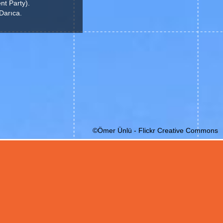
nt Party).
Darıca.
©Ömer Ünlü - Flickr Creative Commons