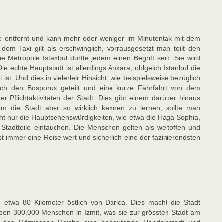
ice entfernt und kann mehr oder weniger im Minutentak mit dem
 dem Taxi gilt als erschwinglich, vorrausgesetzt man teilt den
 Metropole Istanbul dürfte jedem einen Begriff sein. Sie wird
 Die echte Hauptstadt ist allerdings Ankara, oblgeich Istanbul die
ist. Und dies in vielerleir Hinsicht, wie beispielsweise bezüglich
rch den Bosporus geteilt und eine kurze Fährfahrt von dem
er Pflichtaktivitäten der Stadt. Dies gibt einem darüber hinaus
Um die Stadt aber so wirklich kennen zu lernen, sollte man
cht nur die Hauptsehenswürdigkeiten, wie etwa die Haga Sophia,
Stadtteile eintauchen. Die Menschen gelten als weltoffen und
 ist immer eine Reise wert und sicherlich eine der fazinierendsten
t, etwa 80 Kilometer östlich von Darica. Dies macht die Stadt
leben 300.000 Menschen in Izmit, was sie zur grössten Stadt am