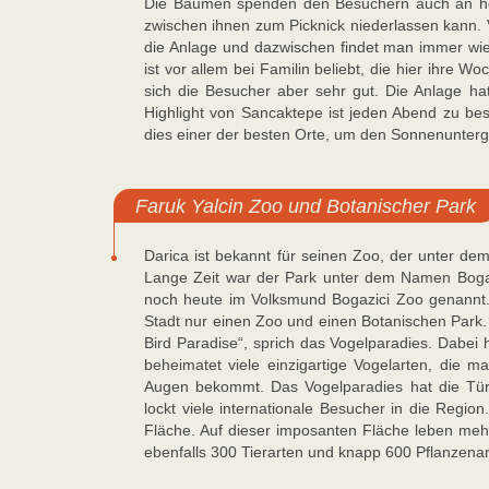
Die Bäumen spenden den Besuchern auch an he
zwischen ihnen zum Picknick niederlassen kann.
die Anlage und dazwischen findet man immer wie
ist vor allem bei Familin beliebt, die hier ihre 
sich die Besucher aber sehr gut. Die Anlage 
Highlight von Sancaktepe ist jeden Abend zu be
dies einer der besten Orte, um den Sonnenunter
Faruk Yalcin Zoo und Botanischer Park
Darica ist bekannt für seinen Zoo, der unter de
Lange Zeit war der Park unter dem Namen Bogaz
noch heute im Volksmund Bogazici Zoo genannt. L
Stadt nur einen Zoo und einen Botanischen Park.
Bird Paradise“, sprich das Vogelparadies. Dabe
beheimatet viele einzigartige Vogelarten, die 
Augen bekommt. Das Vogelparadies hat die Tür
lockt viele internationale Besucher in die Regi
Fläche. Auf dieser imposanten Fläche leben meh
ebenfalls 300 Tierarten und knapp 600 Pflanzenar