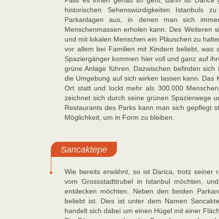
Falls es ihnen genau so geht, dann ist Darice g
historischen Sehenswürdigkeiten Istanbuls z
Parkanlagen aus, in denen man sich imme
Menschenmassen erholen kann. Des Weiteren sin
und mit lokalen Menschen ein Pläuschen zu halten
vor allem bei Familien mit Kindern beliebt, was 
Spaziergänger kommen hier voll und ganz auf ihr
grüne Anlage führen. Dazwischen befinden sich
die Umgebung auf sich wirken lassen kann. Das Ku
Ort statt und lockt mehr als 300.000 Menschen
zeichnet sich durch seine grünen Spazierwege u
Restaurants des Parks kann man sich gepflegt stä
Möglichkeit, um in Form zu bleiben.
Sancaktepe
Wie bereits erwähnt, so ist Darica, trotz seiner
vom Grossstadttrubel in Istanbul möchten, un
entdecken möchten. Neben den beiden Parkanla
beliebt ist. Dies ist unter dem Namen Sancakt
handelt sich dabei um einen Hügel mit einer Flä