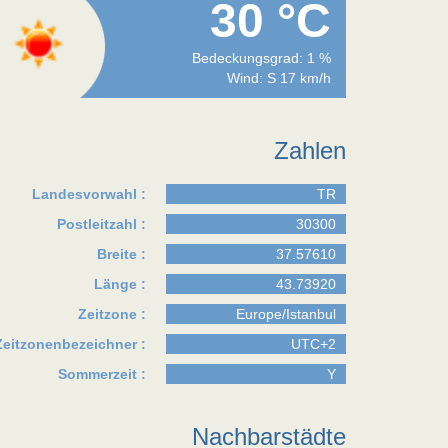
30 °C
Bedeckungsgrad: 1 %
Wind: S 17 km/h
Zahlen
Landesvorwahl :
TR
Postleitzahl :
30300
Breite :
37.57610
Länge :
43.73920
Zeitzone :
Europe/Istanbul
Zeitzonenbezeichner :
UTC+2
Sommerzeit :
Y
Nachbarstädte