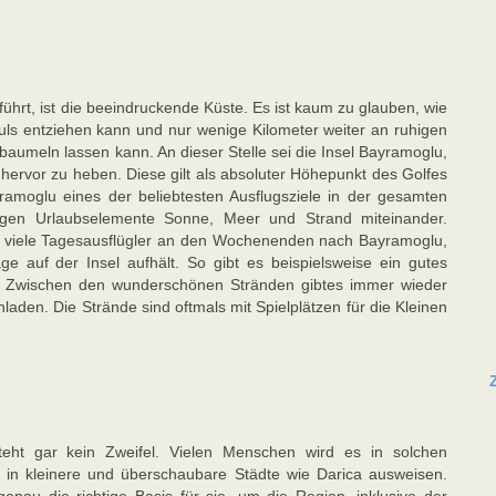
ührt, ist die beeindruckende Küste. Es ist kaum zu glauben, wie
s entziehen kann und nur wenige Kilometer weiter an ruhigen
aumeln lassen kann. An dieser Stelle sei die Insel Bayramoglu,
 hervor zu heben. Diese gilt als absoluter Höhepunkt des Golfes
ramoglu eines der beliebtesten Ausflugsziele in der gesamten
tigen Urlaubselemente Sonne, Meer und Strand miteinander.
n viele Tagesausflügler an den Wochenenden nach Bayramoglu,
 auf der Insel aufhält. So gibt es beispielsweise ein gutes
. Zwischen den wunderschönen Stränden gibtes immer wieder
laden. Die Strände sind oftmals mit Spielplätzen für die Kleinen
teht gar kein Zweifel. Vielen Menschen wird es in solchen
e in kleinere und überschaubare Städte wie Darica ausweisen.