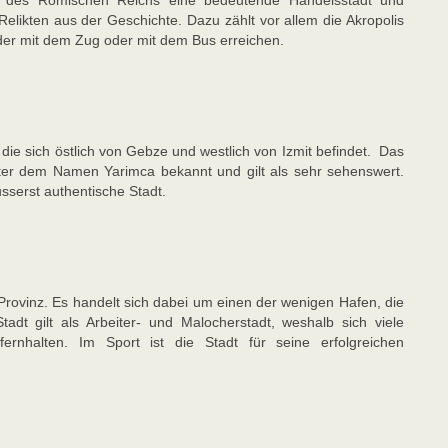
d des Römischen Reichs eine bedeutende Handelsstadt und
Relikten aus der Geschichte. Dazu zählt vor allem die Akropolis
der mit dem Zug oder mit dem Bus erreichen.
z, die sich östlich von Gebze und westlich von Izmit befindet. Das
nter dem Namen Yarimca bekannt und gilt als sehr sehenswert.
usserst authentische Stadt.
 Provinz. Es handelt sich dabei um einen der wenigen Hafen, die
adt gilt als Arbeiter- und Malocherstadt, weshalb sich viele
ernhalten. Im Sport ist die Stadt für seine erfolgreichen