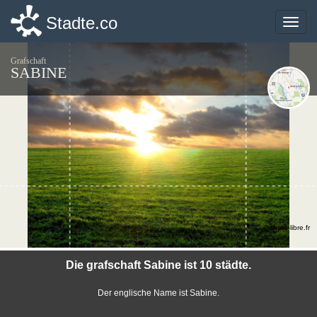
Stadte.co
Stadte.co
Toggle
Toggle
naviga
naviga
Grafschaft
SABINE
©photo-libre.fr
Die grafschaft Sabine ist 10 städte.
Der englische Name ist Sabine.