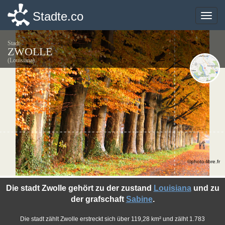
Stadte.co
Stadte.co
Toggle
Toggle
naviga
naviga
Stadt
ZWOLLE
(Louisiana)
©photo-libre.fr
Die stadt Zwolle gehört zu der zustand
Louisiana
und zu
der grafschaft
Sabine
.
Die stadt zählt Zwolle erstreckt sich über 119,28 km² und zälht 1.783