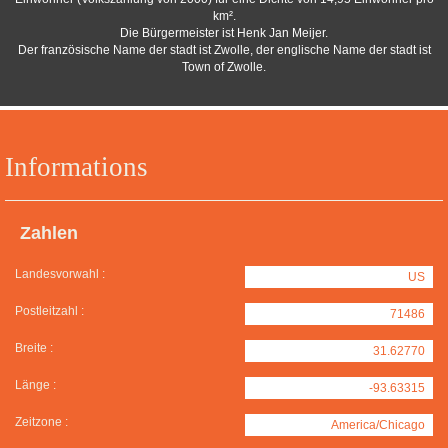
km².
Die Bürgermeister ist Henk Jan Meijer.
Der französische Name der stadt ist Zwolle, der englische Name der stadt ist
Town of Zwolle.
Informations
Zahlen
Landesvorwahl :
US
Postleitzahl :
71486
Breite :
31.62770
Länge :
-93.63315
Zeitzone :
America/Chicago