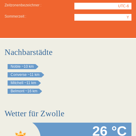
Zeitzonenbezeichner :
UTC-6
Sommerzeit :
Y
Nachbarstädte
Noble
~10 km
Converse
~11 km
Mitchell
~11 km
Belmont
~16 km
Wetter für Zwolle
26 °C