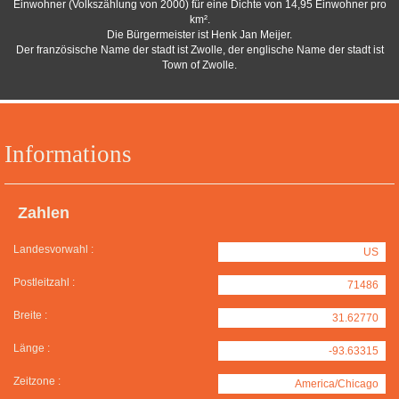
Einwohner (Volkszählung von 2000) für eine Dichte von 14,95 Einwohner pro
km².
Die Bürgermeister ist Henk Jan Meijer.
Der französische Name der stadt ist Zwolle, der englische Name der stadt ist
Town of Zwolle.
Informations
Zahlen
Landesvorwahl :
US
Postleitzahl :
71486
Breite :
31.62770
Länge :
-93.63315
Zeitzone :
America/Chicago