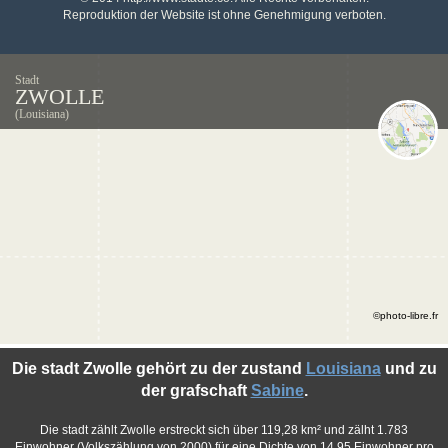
Reproduktion der Website ist ohne Genehmigung verboten.
Stadt
ZWOLLE
(Louisiana)
©photo-libre.fr
Die stadt Zwolle gehört zu der zustand
Louisiana
und zu
der grafschaft
Sabine
.
Die stadt zählt Zwolle erstreckt sich über 119,28 km² und zälht 1.783
Einwohner (Volkszählung von 2000) für eine Dichte von 14,95 Einwohner pro