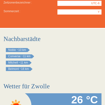
Zeitzonenbezeichner :
UTC-6
Sommerzeit :
Y
Nachbarstädte
Noble
~10 km
Converse
~11 km
Mitchell
~11 km
Belmont
~16 km
Wetter für Zwolle
26 °C