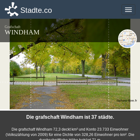
Stadte.co
Stadte.co
Toggle
Toggle
naviga
naviga
Grafschaft
WINDHAM
©photo-libre.fr
Die grafschaft Windham ist 37 städte.
Die grafschaft Windham 72,3 deckt km² und Konto 23.733 Einwohner
(Volkszählung von 2009) für eine Dichte von 328,26 Einwohner pro km². Die