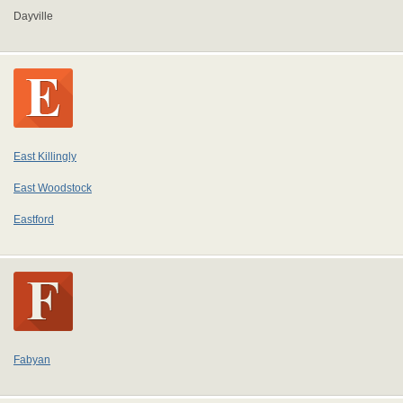
Dayville
East Killingly
East Woodstock
Eastford
Fabyan