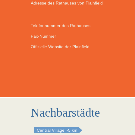
Adresse des Rathauses von Plainfield
Telefonnummer des Rathauses
Fax-Nummer
Offizielle Website der Plainfield
Nachbarstädte
Central Village
~5 km