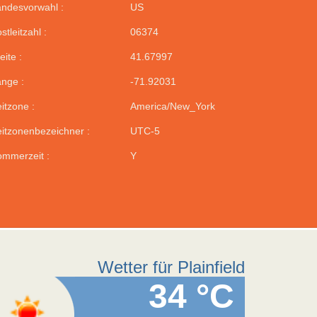
ndesvorwahl :
US
stleitzahl :
06374
eite :
41.67997
nge :
-71.92031
itzone :
America/New_York
itzonenbezeichner :
UTC-5
mmerzeit :
Y
Wetter für Plainfield
34 °C