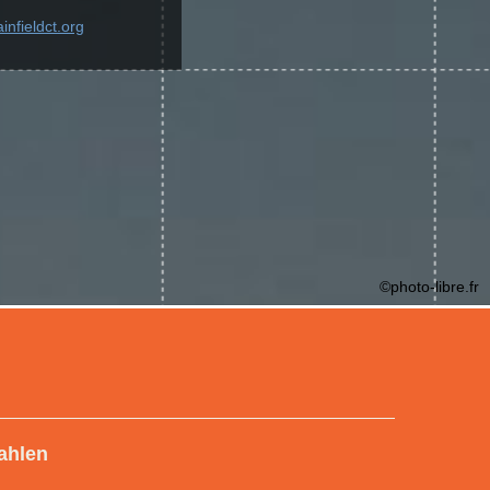
infieldct.org
©photo-libre.fr
ahlen