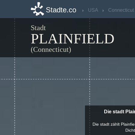
Stadte.co
Stadte.co
USA
USA
Connecticut
Connecticut
Stadt
PLAINFIELD
(Connecticut)
Die stadt Pla
Die stadt zählt Plainf
Dich