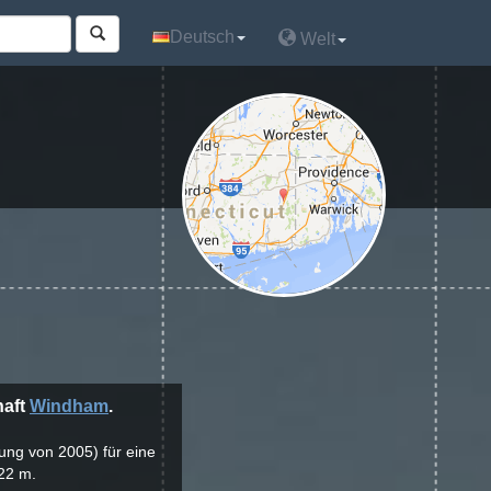
Deutsch
Deutsch
Welt
Welt
haft
Windham
.
lung von 2005) für eine
22 m.