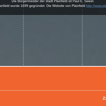
Die Bürgermeister der stadt Plainfield ist Paul E. Sweet.
ainfield wurde 1699 gegründet. Die Website von Plainfield
http://www.pla
Z