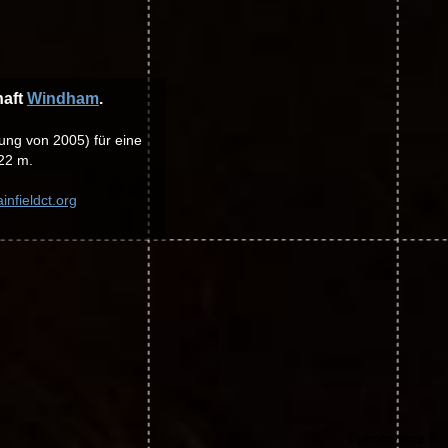
haft
Windham
.
lung von 2005) für eine
22 m.
infieldct.org
©photo-libre.fr