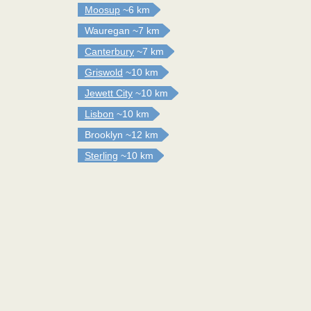
Moosup
~6 km
Wauregan
~7 km
Canterbury
~7 km
Griswold
~10 km
Jewett City
~10 km
Lisbon
~10 km
Brooklyn
~12 km
Sterling
~10 km