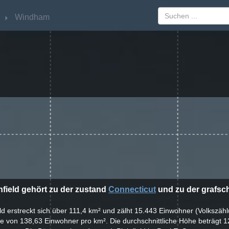
Windham
Windham
infield gehört zu der zustand
Connecticut
und zu der grafsc
ield erstreckt sich über 111,4 km² und zälht 15.443 Einwohner (Volkszäh
te von 138,63 Einwohner pro km². Die durchschnittliche Höhe beträgt 1