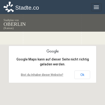
Stadte.co
Stadte.co
Toggle
Toggle
naviga
naviga
Stadtplan von
OBERLIN
(Kansas)
Google Maps kann auf dieser Seite nicht richtig
Google Maps kann auf dieser Seite nicht richtig
geladen werden.
geladen werden.
Ok
Ok
Bist du Inhaber dieser Website?
Bist du Inhaber dieser Website?