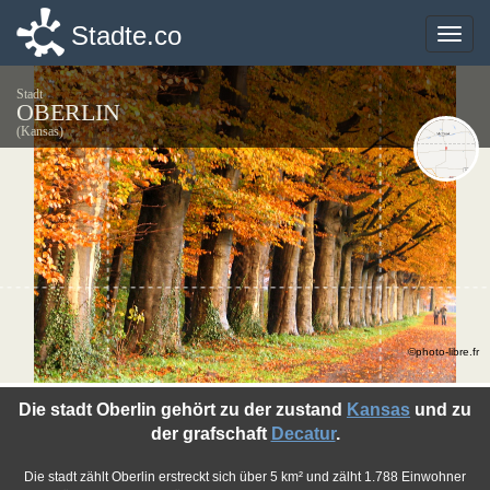
Stadte.co
Stadte.co
Toggle
Toggle
naviga
naviga
Stadt
OBERLIN
(Kansas)
©photo-libre.fr
Die stadt Oberlin gehört zu der zustand
Kansas
und zu
der grafschaft
Decatur
.
Die stadt zählt Oberlin erstreckt sich über 5 km² und zälht 1.788 Einwohner