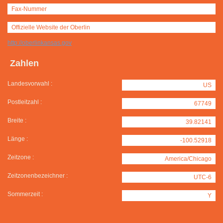
Fax-Nummer
Offizielle Website der Oberlin
http://oberlinkansas.gov
Zahlen
Landesvorwahl :
US
Postleitzahl :
67749
Breite :
39.82141
Länge :
-100.52918
Zeitzone :
America/Chicago
Zeitzonenbezeichner :
UTC-6
Sommerzeit :
Y