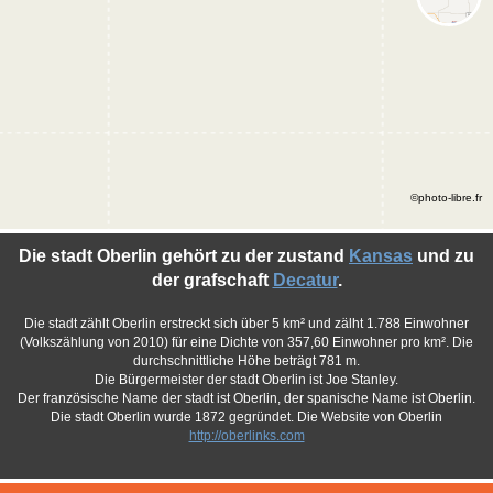
©photo-libre.fr
Die stadt Oberlin gehört zu der zustand
Kansas
und zu
der grafschaft
Decatur
.
Die stadt zählt Oberlin erstreckt sich über 5 km² und zälht 1.788 Einwohner
(Volkszählung von 2010) für eine Dichte von 357,60 Einwohner pro km². Die
durchschnittliche Höhe beträgt 781 m.
Die Bürgermeister der stadt Oberlin ist Joe Stanley.
Der französische Name der stadt ist Oberlin, der spanische Name ist Oberlin.
Die stadt Oberlin wurde 1872 gegründet. Die Website von Oberlin
http://oberlinks.com