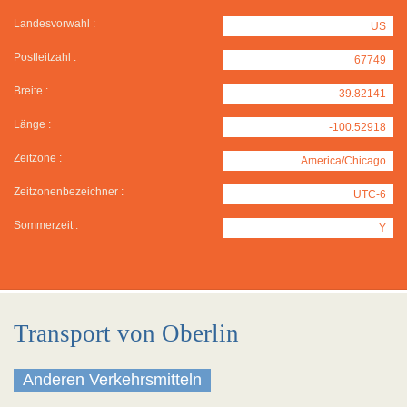
Landesvorwahl :
US
Postleitzahl :
67749
Breite :
39.82141
Länge :
-100.52918
Zeitzone :
America/Chicago
Zeitzonenbezeichner :
UTC-6
Sommerzeit :
Y
Transport von Oberlin
Anderen Verkehrsmitteln