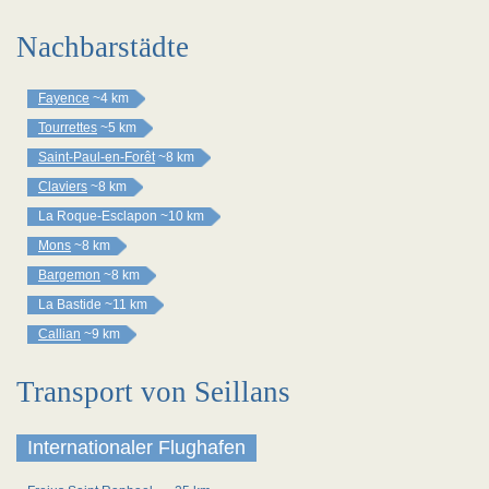
Nachbarstädte
Fayence
~4 km
Tourrettes
~5 km
Saint-Paul-en-Forêt
~8 km
Claviers
~8 km
La Roque-Esclapon
~10 km
Mons
~8 km
Bargemon
~8 km
La Bastide
~11 km
Callian
~9 km
Transport von Seillans
Internationaler Flughafen