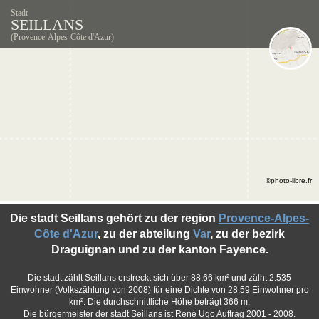
Stadt
SEILLANS
(Provence-Alpes-Côte d'Azur)
©photo-libre.fr
Die stadt Seillans gehört zu der region
Provence-Alpes-
Côte d'Azur
, zu der abteilung
Var
, zu der bezirk
Draguignan und zu der kanton Fayence.
Die stadt zählt Seillans erstreckt sich über 88,66 km² und zälht 2.535
Einwohner (Volkszählung von 2008) für eine Dichte von 28,59 Einwohner pro
km². Die durchschnittliche Höhe beträgt 366 m.
Die bürgermeister der stadt Seillans ist René Ugo Auftrag 2001 - 2008.