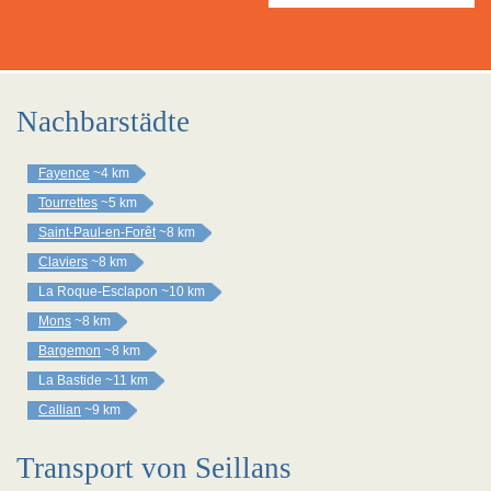
Nachbarstädte
Fayence
~4 km
Tourrettes
~5 km
Saint-Paul-en-Forêt
~8 km
Claviers
~8 km
La Roque-Esclapon
~10 km
Mons
~8 km
Bargemon
~8 km
La Bastide
~11 km
Callian
~9 km
Transport von Seillans