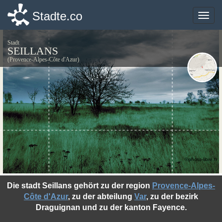
Stadte.co
Stadte.co
Toggle
Toggle
naviga
naviga
Stadt
SEILLANS
(Provence-Alpes-Côte d'Azur)
©photo-libre.fr
Die stadt Seillans gehört zu der region
Provence-Alpes-
Côte d'Azur
, zu der abteilung
Var
, zu der bezirk
Draguignan und zu der kanton Fayence.