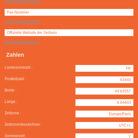
+(33) 04 94 50 45 46
Fax-Nummer
+(33) 04 94 50 45 65
Offizielle Website der Seillans
http://www.seillans.fr
Zahlen
Landesvorwahl :
FR
Postleitzahl :
83440
Breite :
43.63557
Länge :
6.64403
Zeitzone :
Europe/Paris
Zeitzonenbezeichner :
UTC+1
Sommerzeit :
Y