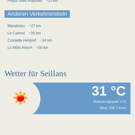
Frejus Saint Raphael
~25 km
Anderen Verkehrsmitteln
Mandelieu
~27 km
Le Cannet
~35 km
Croisette Heliport
~34 km
La Môle Airport
~50 km
Wetter für Seillans
31 °C
Bedeckungsgrad: 0 %
Wind: SSE 7 km/h