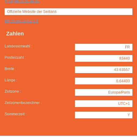
+(33) 04 94 50 45 65
Offizielle Website der Seillans
http://www.seillans.fr
Zahlen
Landesvorwahl :
FR
Postleitzahl :
83440
Breite :
43.63557
Länge :
6.64403
Zeitzone :
Europe/Paris
Zeitzonenbezeichner :
UTC+1
Sommerzeit :
Y