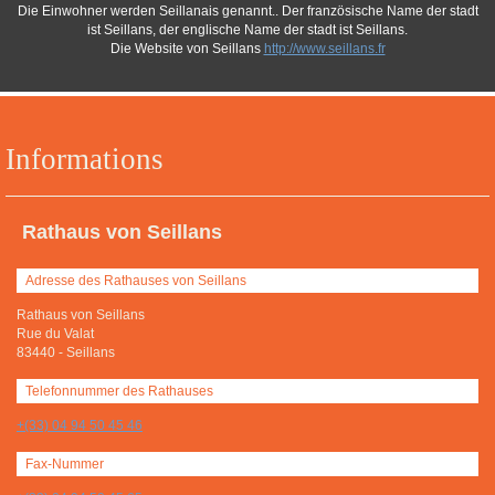
Die Einwohner werden Seillanais genannt.. Der französische Name der stadt
ist Seillans, der englische Name der stadt ist Seillans.
Die Website von Seillans
http://www.seillans.fr
Informations
Rathaus von Seillans
Adresse des Rathauses von Seillans
Rathaus von Seillans
Rue du Valat
83440
-
Seillans
Telefonnummer des Rathauses
+(33) 04 94 50 45 46
Fax-Nummer